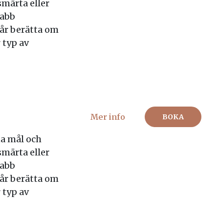
märta eller
nabb
år berätta om
 typ av
Mer info
BOKA
a mål och
märta eller
nabb
år berätta om
 typ av