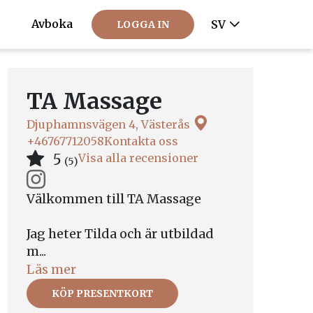
Avboka
SV
LOGGA IN
TA Massage
Djuphamnsvägen 4, Västerås
+46767712058
Kontakta oss
5
Visa alla recensioner
(5)
Välkommen till TA Massage
Jag heter Tilda och är utbildad
m...
Läs mer
KÖP PRESENTKORT