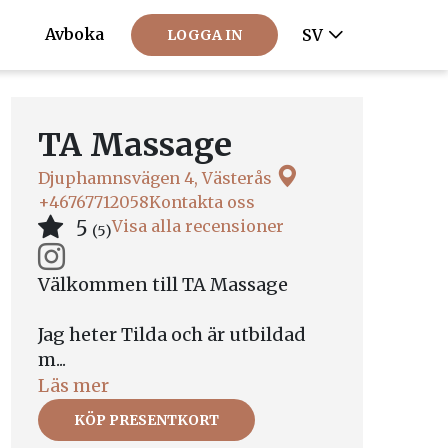
Avboka
SV
LOGGA IN
TA Massage
Djuphamnsvägen 4, Västerås
+46767712058
Kontakta oss
5
Visa alla recensioner
(5)
Välkommen till TA Massage
Jag heter Tilda och är utbildad
m...
Läs mer
KÖP PRESENTKORT