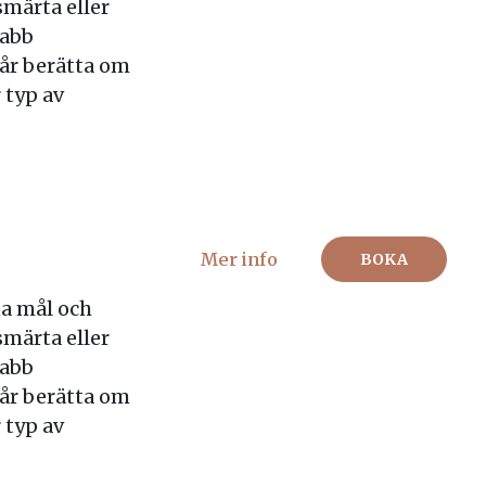
märta eller
nabb
år berätta om
 typ av
Mer info
BOKA
a mål och
märta eller
nabb
år berätta om
 typ av