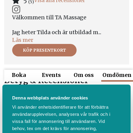
5
Visa alla recensioner
(5)
Välkommen till TA Massage
Jag heter Tilda och är utbildad m...
Läs mer
KÖP PRESENTKORT
Boka
Events
Om oss
Omdömen
Betyg & Recensioner
Denna webbplats använder cookies
Anonym användare
Vi använder enhetsidentifierare för att förbättra
för ungefär 1 månad sedan
användarupplevelsen, analysera vår trafik och i
5 av 5 stjärnor
vissa fall för annonsering till användaren. Vid
behov, tex om det krävs för annonsering,