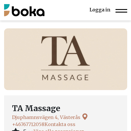
Logga in
TA Massage
Djuphamnsvägen 4, Västerås
+46767712058
Kontakta oss