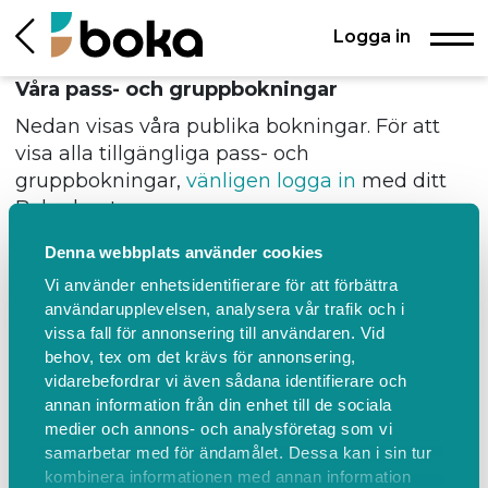
Logga in
Våra pass- och gruppbokningar
Nedan visas våra publika bokningar. För att
visa alla tillgängliga pass- och
gruppbokningar,
vänligen logga in
med ditt
Boka-konto.
Behöver du avboka?
Klicka här!
Denna webbplats använder cookies
TILLBAKA
Vi använder enhetsidentifierare för att förbättra
Tidsintervall
användarupplevelsen, analysera vår trafik och i
vissa fall för annonsering till användaren. Vid
behov, tex om det krävs för annonsering,
vidarebefordrar vi även sådana identifierare och
Inga pass/gruppbokningar hittas
Intervall
annan information från din enhet till de sociala
med fler
medier och annons- och analysföretag som vi
pass/gruppbokningar
samarbetar med för ändamålet. Dessa kan i sin tur
kombinera informationen med annan information