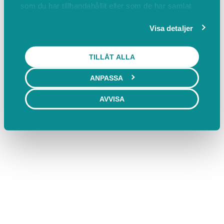
FÖREGÅENDE
NÄSTA
som du har tillhandahållit eller som de har samlat
in när du har använt deras tjänster.
Visa detaljer
TILLÅT ALLA
Bokas marknadsplats
Villkor & policyer
ANPASSA
Behöver du ett bokningssystem?
FAQ
AVVISA