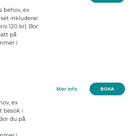
s behov, ex
iset inkluderar
is 120 kr). Bor
batt på
mmer i
Mer info
BOKA
hov, ex
t besök i
 Bor du på
mmer i