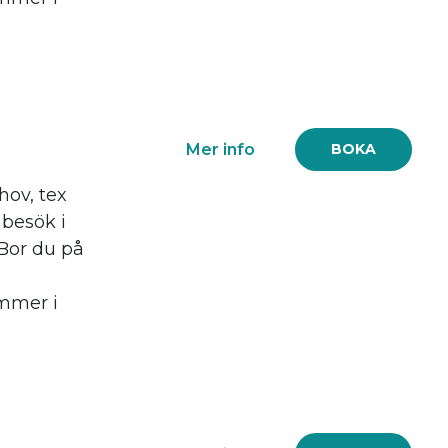
Mer info
BOKA
ov, tex
 besök i
 Bor du på
mmer i