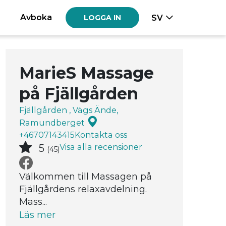
Avboka
SV
LOGGA IN
MarieS Massage
på Fjällgården
Fjällgården , Vägs Ände,
Ramundberget
+46707143415
Kontakta oss
Visa alla recensioner
5
(45)
Välkommen till Massagen på
Fjällgårdens relaxavdelning.
Mass...
Läs mer