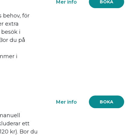
Mer info
BOKA
 behov, för
r extra
 besök i
 Bor du på
mmer i
Mer info
BOKA
manuell
luderar ett
120 kr). Bor du