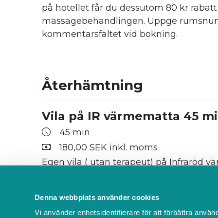
på hotellet får du dessutom 80 kr rabatt
massagebehandlingen. Uppge rumsnu
kommentarsfältet vid bokning.
Återhämtning
Vila på IR värmematta 45 m
45 min
180,00 SEK inkl. moms
Egen vila ( utan terapeut) på Infraröd 
Mycket bra återhämtningsstund/ uppv
för dina muskler. Priset inkluderar ett be
Denna webbplats använder cookies
relaxavdelningen (ordinarie pris 120 kr).
Vi använder enhetsidentifierare för att förbättra använ
hotellet får du dessutom 80 kr rabatt på