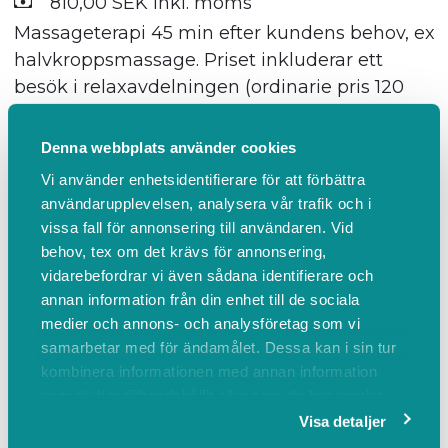
810,00 SEK inkl. moms
Massageterapi 45 min efter kundens behov, ex
halvkroppsmassage. Priset inkluderar ett
besök i relaxavdelningen (ordinarie pris 120
kr). Bor du på hotellet får du dessutom 80 kr
rabatt på massagebehandlingen. Uppge
Denna webbplats använder cookies
rumsnummer i kommentarsfältet vid bokning.
Vi använder enhetsidentifierare för att förbättra
användarupplevelsen, analysera vår trafik och i
vissa fall för annonsering till användaren. Vid
Mer info
BOKA
behov, tex om det krävs för annonsering,
vidarebefordrar vi även sådana identifierare och
annan information från din enhet till de sociala
Massage 60 minuter
medier och annons- och analysföretag som vi
60 min
samarbetar med för ändamålet. Dessa kan i sin tur
950,00 SEK inkl. moms
kombinera informationen med annan information
Massageterapi 60 min efter kundens behov,
som du har tillhandahållit eller som de har samlat
tex helkroppsmassage. Priset inkluderar ett
in när du har använt deras tjänster.
Visa detaljer
besök i relaxavdelningen (ordinarie pris 120