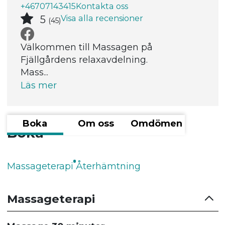
+46707143415
Kontakta oss
Visa alla recensioner
5
(45)
Välkommen till Massagen på
Fjällgårdens relaxavdelning.
Mass...
Läs mer
Boka
Om oss
Omdömen
Boka
Massageterapi
Återhämtning
Massageterapi