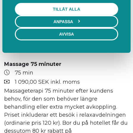
kr). Bor du på hotellet får du dessutom 80 kr
TILLÅT ALLA
rabatt på massagebehandlingen. Uppge
ANPASSA
rumsnummer i kommentarsfältet vid bokning.
AVVISA
Mer info
BOKA
Massage 75 minuter
75 min
1 090,00 SEK inkl. moms
Massageterapi 75 minuter efter kundens
behov, för den som behöver längre
behandling eller extra mycket avkoppling.
Priset inkluderar ett besök i relaxavdelningen
(ordinarie pris 120 kr). Bor du på hotellet får du
dessutom 80 kr rabatt på