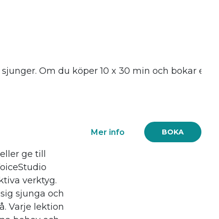
sjunger. Om du köper 10 x 30 min och bokar en gång 
Mer info
BOKA
ller ge till
VoiceStudio
ktiva verktyg.
 sig sjunga och
å. Varje lektion