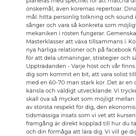
planeras med specifikt för att matcha d
önskemål, även körernas repertoar. Dina
mål: hitta personlig tolkning och sound 
sånger och vara så konkreta som möjligt
mekaniken i rösten fungerar. Gemenska
Masterklasser att växa tillsammans i. K
nya härliga relationer och på facebook 
för att dela utmaningar, strategier och s
Uppträdanden - Varje höst och vår finns 
dig som kommit en bit, att vara solist t
med en 60-70 man stark kör. Det är en ot
känsla och väldigt utvecklande. Vi tryck
skall öva så mycket som möjligt mellan 
av största respekt för dig, den ekonomi
tidsmässiga insats som vi vet att kursen
framgång är direkt kopplad till hur du 
och din förmåga att lära dig. Vi vill ge di