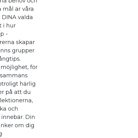
ina behov och
 mål är våra
i DINA valda
 i hur
p -
örerna skapar
finns grupper
ångtips.
möjlighet, för
illsammans
roligt härlig
er på att du
lektionerna,
ska och
 innebär. Din
tänker om dig
g