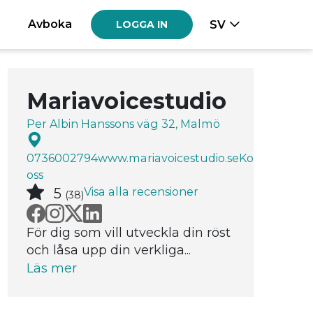
Avboka
SV
LOGGA IN
Mariavoicestudio
Per Albin Hanssons väg 32, Malmö
0736002794
www.mariavoicestudio.se
Kontakta
oss
Visa alla recensioner
5
(38)
För dig som vill utveckla din röst
och låsa upp din verkliga...
Läs mer