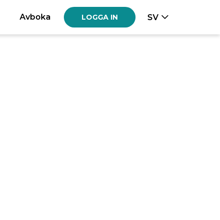
Avboka
SV
LOGGA IN