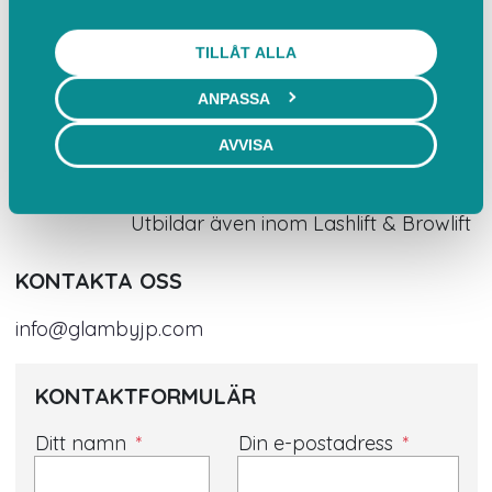
Safirgatan 17E, 177 47 Barkarby
TILLÅT ALLA
VÅRT TEAM
ANPASSA
Anna Maria Luna
A
AVVISA
Certifierad utövare inom Lashlift &
Browlift
Utbildar även inom Lashlift & Browlift
KONTAKTA OSS
info@glambyjp.com
KONTAKTFORMULÄR
Ditt namn
Din e-postadress