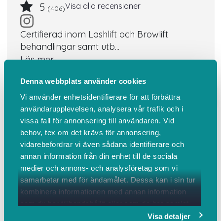
5
Visa alla recensioner
(406)
Certifierad inom Lashlift och Browlift
behandlingar samt utb...
Läs mer
Denna webbplats använder cookies
Boka
Events
Om oss
Omdömen
Vi använder enhetsidentifierare för att förbättra
Om oss
användarupplevelsen, analysera vår trafik och i
vissa fall för annonsering till användaren. Vid
behov, tex om det krävs för annonsering,
Hitta hit
Vårt team
Kontakta oss
vidarebefordrar vi även sådana identifierare och
annan information från din enhet till de sociala
Certifierad inom Lashlift och Browlift behandlingar
medier och annons- och analysföretag som vi
samt utbildningar i Barkarbystaden.
samarbetar med för ändamålet. Dessa kan i sin tur
kombinera informationen med annan information
HITTA HIT
som du har tillhandahållit eller som de har samlat
in när du har använt deras tjänster.
Visa detaljer