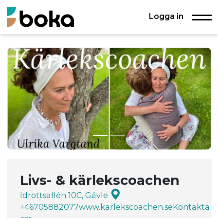
Logga in
Livs- & kärlekscoachen
Idrottsallén 10C, Gävle
+46705882077
www.karlekscoachen.se
Kontakta