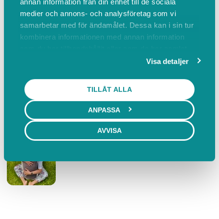
annan information från din enhet till de sociala
medier och annons- och analysföretag som vi
samarbetar med för ändamålet. Dessa kan i sin tur
Våra liv präglas av relationer till olika människ
kombinera informationen med annan information
som du har tillhandahållit eller som de har samlat
in när du har använt deras tjänster.
Visa detaljer
TILLÅT ALLA
ANPASSA
Kroppsterapi
AVVISA