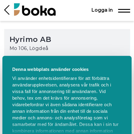
Logga in
Hyrimo AB
Mo 106, Lögdeå
Varmluftspistol
Denna webbplats använder cookies
Bosch GHG 23-66 Varmluftspistol med 10
Vi använder enhetsidentifierare för att förbättra
luftflödeshastighter och en stark 2300 W
användarupplevelsen, analysera vår trafik och i
motor som snabbt når 650°C. Fullständig
vissa fall för annonsering till användaren. Vid
temperatur- och luftflödeskontroll för
behov, tex om det krävs för annonsering,
krävande applikationer.
vidarebefordrar vi även sådana identifierare och
95 SEK (inkl. moms)
annan information från din enhet till de sociala
medier och annons- och analysföretag som vi
samarbetar med för ändamålet. Dessa kan i sin tur
kombinera informationen med annan information