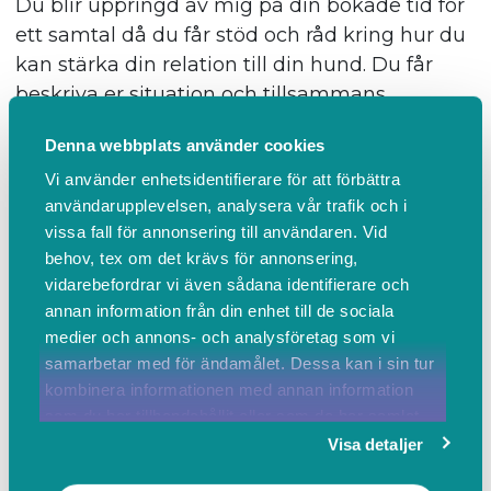
Du blir uppringd av mig på din bokade tid för
ett samtal då du får stöd och råd kring hur du
kan stärka din relation till din hund. Du får
beskriva er situation och tillsammans
reflekterar vi kring det som är välfungerande
Denna webbplats använder cookies
och vad som kan utvecklas och på vilket sätt.
Vi använder enhetsidentifierare för att förbättra
Min ambition är att du i samtalet blir stärkt i
användarupplevelsen, analysera vår trafik och i
din förmåga, och ser möjlighet till positiv
vissa fall för annonsering till användaren. Vid
utveckling framåt i ditt liv med din hund!
behov, tex om det krävs för annonsering,
vidarebefordrar vi även sådana identifierare och
annan information från din enhet till de sociala
Mer info
BOKA
medier och annons- och analysföretag som vi
samarbetar med för ändamålet. Dessa kan i sin tur
Stöd i relationen till din hund
kombinera informationen med annan information
som du har tillhandahållit eller som de har samlat
30 min
in när du har använt deras tjänster.
Visa detaljer
600,00 SEK inkl. moms
Du blir uppringd av mig på din bokade tid för