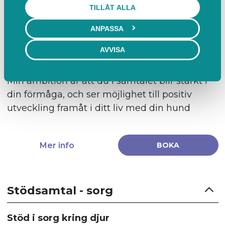
TILLÅT ALLA
ett samtal då du får stöd och råd kring hur du
kan stärka din relation till din hund. Du får
ANPASSA
beskriva er situation och tillsammans
AVVISA
reflekterar vi kring det som är välfungerande
och vad som kan utvecklas och på vilket sätt.
Min ambition är att du i samtalet blir stärkt i
din förmåga, och ser möjlighet till positiv
utveckling framåt i ditt liv med din hund
Mer info
BOKA
Stödsamtal - sorg
Stöd i sorg kring djur