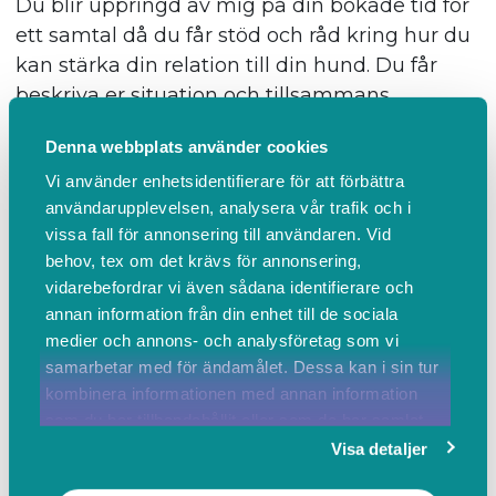
Du blir uppringd av mig på din bokade tid för
ett samtal då du får stöd och råd kring hur du
kan stärka din relation till din hund. Du får
beskriva er situation och tillsammans
reflekterar vi kring det som är välfungerande
Denna webbplats använder cookies
och vad som kan utvecklas och på vilket sätt.
Vi använder enhetsidentifierare för att förbättra
Min ambition är att du i samtalet blir stärkt i
användarupplevelsen, analysera vår trafik och i
din förmåga, och ser möjlighet till positiv
vissa fall för annonsering till användaren. Vid
utveckling framåt i ditt liv med din hund!
behov, tex om det krävs för annonsering,
vidarebefordrar vi även sådana identifierare och
annan information från din enhet till de sociala
Mer info
BOKA
medier och annons- och analysföretag som vi
samarbetar med för ändamålet. Dessa kan i sin tur
Stöd i relationen till din hund
kombinera informationen med annan information
som du har tillhandahållit eller som de har samlat
30 min
in när du har använt deras tjänster.
Visa detaljer
600,00 SEK inkl. moms
Du blir uppringd av mig på din bokade tid för