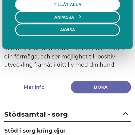
TILLÅT ALLA
ett samtal då du får stöd och råd kring hur du
kan stärka din relation till din hund. Du får
ANPASSA
beskriva er situation och tillsammans
AVVISA
reflekterar vi kring det som är välfungerande
och vad som kan utvecklas och på vilket sätt.
Min ambition är att du i samtalet blir stärkt i
din förmåga, och ser möjlighet till positiv
utveckling framåt i ditt liv med din hund
Mer info
BOKA
Stödsamtal - sorg
Stöd i sorg kring djur