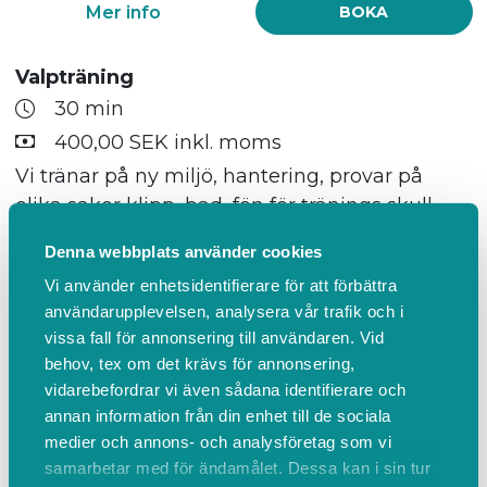
Mer info
BOKA
Valpträning
30 min
400,00 SEK inkl. moms
Vi tränar på ny miljö, hantering, provar på
olika saker klipp, bad, fön för tränings skull
med positiva belöningar, ta gärna med
Denna webbplats använder cookies
valpens favoritgodis, mjukost, köttbullar, korv
Vi använder enhetsidentifierare för att förbättra
osv.
användarupplevelsen, analysera vår trafik och i
vissa fall för annonsering till användaren. Vid
behov, tex om det krävs för annonsering,
Mer info
BOKA
vidarebefordrar vi även sådana identifierare och
annan information från din enhet till de sociala
Vardagsklippning liten hund max 10kg
medier och annons- och analysföretag som vi
samarbetar med för ändamålet. Dessa kan i sin tur
75 min