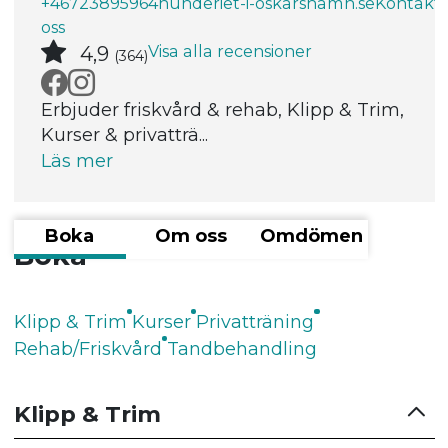
+46723895964
hunderiet-i-oskarshamn.se
Kontakt
oss
Visa alla recensioner
4,9
(364)
Erbjuder friskvård & rehab, Klipp & Trim,
Kurser & privatträ...
Läs mer
Boka
Om oss
Omdömen
Boka
Klipp & Trim
Kurser
Privatträning
Rehab/Friskvård
Tandbehandling
Klipp & Trim