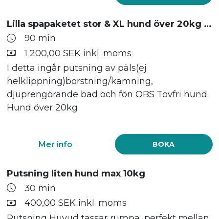
Lilla spapaketet stor & XL hund över 20kg puts bad och fön
90 min
1 200,00 SEK inkl. moms
I detta ingår putsning av päls(ej
helklippning)borstning/kamning,
djuprengörande bad och fön OBS Tovfri hund.
Hund över 20kg
Mer info
BOKA
Putsning liten hund max 10kg
30 min
400,00 SEK inkl. moms
Putsning Huvud tassar rumpa, perfekt mellan