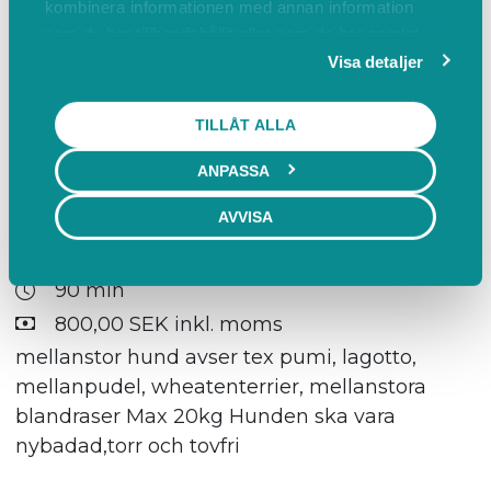
kombinera informationen med annan information
700,00 SEK inkl. moms
som du har tillhandahållit eller som de har samlat
liten hund avser tex lhasa apso shihtzu bichon
in när du har använt deras tjänster.
Visa detaljer
havanais, små blandraser max 10kg Hunden
ska vara nybadad, torr och tovfri.
TILLÅT ALLA
ANPASSA
Mer info
BOKA
AVVISA
Vardagsklippning mellan hund max 20kg
90 min
800,00 SEK inkl. moms
mellanstor hund avser tex pumi, lagotto,
mellanpudel, wheatenterrier, mellanstora
blandraser Max 20kg Hunden ska vara
nybadad,torr och tovfri