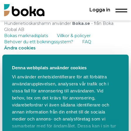
Logga in
Hunderietioskarshamn använder
Boka.se
- från Boka
Global AB
Bokas marknadsplats
Villkor & policyer
Behöver du ett bokningssystem?
FAQ
Ändra cookies
Denna webbplats använder cookies
Vi använder enhetsidentifierare för att förbättra
användarupplevelsen, analysera vår trafik och i
vissa fall för annonsering till användaren. Vid
behov, tex om det krävs för annonsering,
vidarebefordrar vi även sådana identifierare och
annan information från din enhet till de sociala
medier och annons- och analysföretag som vi
samarbetar med för ändamålet. Dessa kan i sin tur