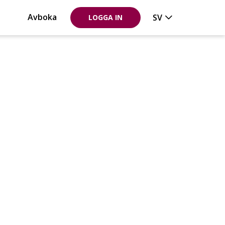
Avboka
SV
LOGGA IN