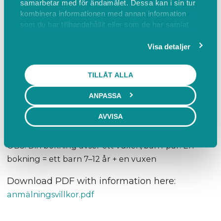
samarbetar med för ändamålet. Dessa kan i sin tur
barn måla akvarell och lära av varandra.
kombinera informationen med annan information
som du har tillhandahållit eller som de har samlat
in när du har använt deras tjänster.
Inga förkunskaper krävs.
Visa detaljer
När:
TILLÅT ALLA
1 juli–3 juli kl. 10–12
ANPASSA
Pris:
AVVISA
1100 kr per vuxen–barnpar
OBS! Din bokning avser ett vuxen/barn-par. En
bokning = ett barn 7–12 år + en vuxen
Download PDF with information here:
anmälningsvillkor.pdf