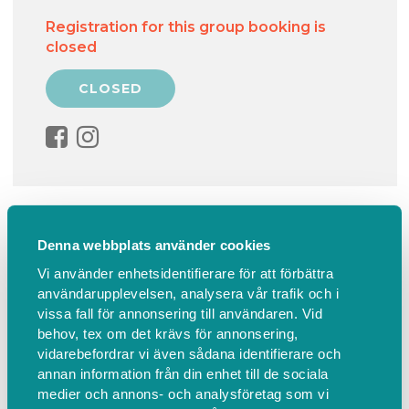
Registration for this group booking is
closed
Information
Find us
Denna webbplats använder cookies
Vuxen–barn 7–12 år
Vi använder enhetsidentifierare för att förbättra
användarupplevelsen, analysera vår trafik och i
Måla akvarell på sommarlovet och förenas i en
vissa fall för annonsering till användaren. Vid
gemensam skaparglädje över åldersgränserna.
behov, tex om det krävs för annonsering,
vidarebefordrar vi även sådana identifierare och
Upplev våra tillsammans-kurser för kreativt
annan information från din enhet till de sociala
samarbete och individuell utveckling. Under
medier och annons- och analysföretag som vi
tvåtimmarspass tre dagar i följd kan vuxna och