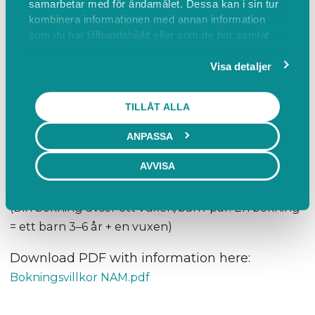
samarbetar med för ändamålet. Dessa kan i sin tur
och barn måla akvarell och lära av varandra.
kombinera informationen med annan information
som du har tillhandahållit eller som de har samlat
in när du har använt deras tjänster.
Inga förkunskaper krävs.
Visa detaljer
När? 14–16 juli kl. 10–12
TILLÅT ALLA
Pris: 1100 kr per vuxen–barnpar
ANPASSA
AVVISA
Boka: Klicka här för att komma till bokningssidan.
(Din bokning avser ett vuxen/barn-par. En bokning
= ett barn 3–6 år + en vuxen)
Download PDF with information here:
Bokningsvillkor NAM.pdf