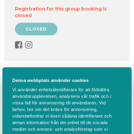
Registration for this group booking is
closed
Information
Find us
Denna webbplats använder cookies
Vuxen–barn 3–6 år
Vi använder enhetsidentifierare för att förbättra
användarupplevelsen, analysera vår trafik och i
Utveckla ert akvarellmåleri på sommarlovet och
vissa fall för annonsering till användaren. Vid
förenas i en gemensam skaparglädje över
behov, tex om det krävs för annonsering,
vidarebefordrar vi även sådana identifierare och
åldersgränserna. Upplev våra tillsammans-kurser
annan information från din enhet till de sociala
för kreativt samarbete och individuell utveckling.
medier och annons- och analysföretag som vi
Under tvåtimmarspass tre dagar i följd kan vuxna