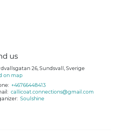
nd us
dvallsgatan 26, Sundsvall, Sverige
d on map
ne:
+46766448413
ail:
callicoat.connections@gmail.com
anizer:
Soulshine