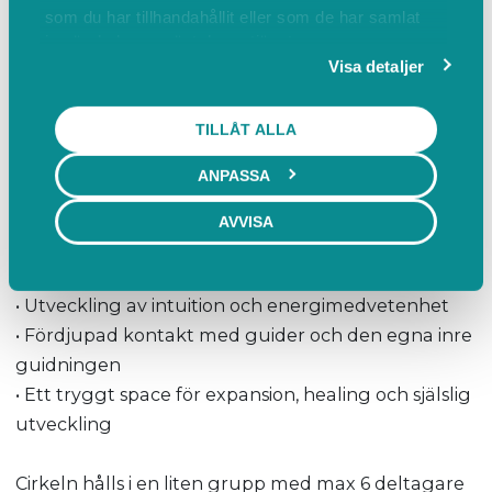
som du har tillhandahållit eller som de har samlat
I Soulshine Circle möts vi i ett varmt och närvarande
in när du har använt deras tjänster.
sammanhang där vi genom guidad meditation,
Visa detaljer
nervsystemsreglering och intuitiv närvaro öppnar
upp för mer flöde, klarhet och kontakt inåt.
TILLÅT ALLA
ANPASSA
Varje träff innehåller:
• Guidad meditation för att landa i hjärtat och
AVVISA
kroppen
• Intuitiv vägledning och reflektion
• Utveckling av intuition och energimedvetenhet
• Fördjupad kontakt med guider och den egna inre
guidningen
• Ett tryggt space för expansion, healing och själslig
utveckling
Cirkeln hålls i en liten grupp med max 6 deltagare