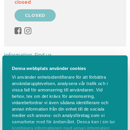
closed
Information
Find us
Denna webbplats använder cookies
Soulshine Circle
Vi använder enhetsidentifierare för att förbättra
användarupplevelsen, analysera vår trafik och i
Soulshine Circle (90 min)
vissa fall för annonsering till användaren. Vid
✨ Soulshine Circle ✨
behov, tex om det krävs för annonsering,
vidarebefordrar vi även sådana identifierare och
En liten och trygg cirkel för dig som längtar efter
annan information från din enhet till de sociala
medier och annons- och analysföretag som vi
djupare kontakt med dig själv, ditt hjärta och din
samarbetar med för ändamålet. Dessa kan i sin tur
inre vägledning.
kombinera informationen med annan information