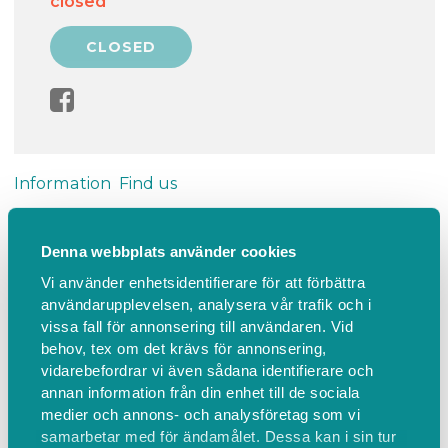
closed
Information
Find us
Sommarträff med
Denna webbplats använder cookies
vandringsgruppen
Vi använder enhetsidentifierare för att förbättra
användarupplevelsen, analysera vår trafik och i
Öppen sommarträff för oss som är hemma och vill
vissa fall för annonsering till användaren. Vid
ha sällskap ut i naturen. Gruppen bestämmer vad
behov, tex om det krävs för annonsering,
vidarebefordrar vi även sådana identifierare och
och var, kanske en cykeltur, kanske en badträff,
annan information från din enhet till de sociala
kanske en promis ...... det är bara fantasin som
medier och annons- och analysföretag som vi
stoppar.
samarbetar med för ändamålet. Dessa kan i sin tur