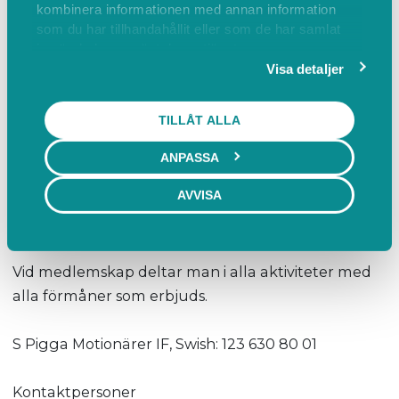
kombinera informationen med annan information
som du har tillhandahållit eller som de har samlat
Ni träffas kl. 10.00 på parkeringen vid Padelcenter
in när du har använt deras tjänster.
och utgår därifrån.
Visa detaljer
Glöm inte att ta med egen matsäck.
TILLÅT ALLA
Frågor? Ring Lotta 073-675 19 47
ANPASSA
AVVISA
Alla aktiviteter kräver medlemskap som kostar 150
kr/år.
Vid medlemskap deltar man i alla aktiviteter med
alla förmåner som erbjuds.
S Pigga Motionärer IF, Swish: 123 630 80 01
Kontaktpersoner