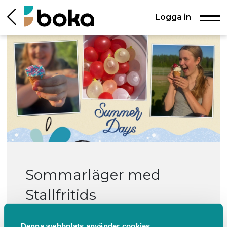
Logga in
Sommarläger med
Stallfritids
Lurbo Ridklubb, Uppsala
Denna webbplats använder cookies