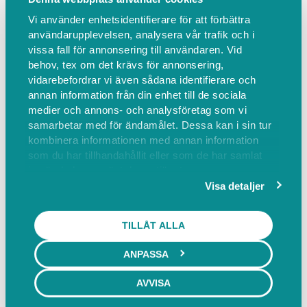
Tisdagen den 23 juni 2026
Vi använder enhetsidentifierare för att förbättra
At 09:00 - 15:00
användarupplevelsen, analysera vår trafik och i
vissa fall för annonsering till användaren. Vid
8 st vacancies
behov, tex om det krävs för annonsering,
12 st participants
vidarebefordrar vi även sådana identifierare och
annan information från din enhet till de sociala
Registration for this group booking is
medier och annons- och analysföretag som vi
closed
samarbetar med för ändamålet. Dessa kan i sin tur
kombinera informationen med annan information
som du har tillhandahållit eller som de har samlat
in när du har använt deras tjänster.
Visa detaljer
TILLÅT ALLA
Information
Find us
ANPASSA
AVVISA
Sommarläger med Stallfritids