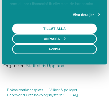
som du har tillhandahållit eller som de har samlat
Välkommen med din anmälan för den här dagen
in när du har använt deras tjänster.
vill du inte missa!
Visa detaljer
TILLÅT ALLA
Find us
ANPASSA
Lurbo Ridklubb, Uppsala, Sverige
AVVISA
Find on map
E-mail:
uppland.fritidsledare@ridsport.se
Organizer:
Stallfritids Uppland
Bokas marknadsplats
Villkor & policyer
Behöver du ett bokningssystem?
FAQ