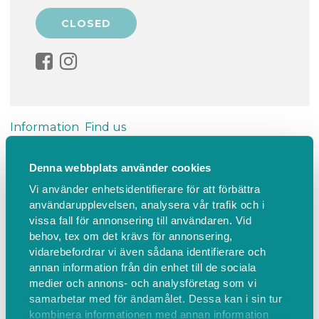
Information
Find us
Denna webbplats använder cookies
Sommarläger med Stallfritids
Vi använder enhetsidentifierare för att förbättra
Välkommen på Stallfritids Sommar Dagläger!
användarupplevelsen, analysera vår trafik och i
Tisdagen den 23 juni kl 9-15 på Lurbo!
vissa fall för annonsering till användaren. Vid
behov, tex om det krävs för annonsering,
vidarebefordrar vi även sådana identifierare och
Vi fyller dagen med bland annat lekar, glasstest,
annan information från din enhet till de sociala
vattenkrig (ta med handduk och ombyte) och
medier och annons- och analysföretag som vi
mumsig lunch.
samarbetar med för ändamålet. Dessa kan i sin tur
kombinera informationen med annan information