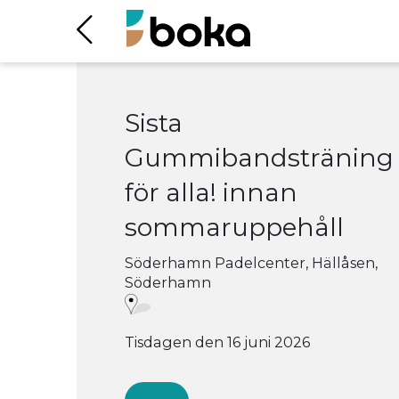
Sista
Gummibandsträning
för alla! innan
sommaruppehåll
Söderhamn Padelcenter, Hällåsen,
Söderhamn
Tisdagen den 16 juni 2026
At 09:30 - 10:30
7 st vacancies
8 st participants
0 st participants in the queue