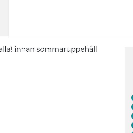
alla! innan sommaruppehåll
Fi
Söd
Smidighet.
Sve
eningen håller med gummiband med olika
Fin
Pho
E-m
låsen.
Org