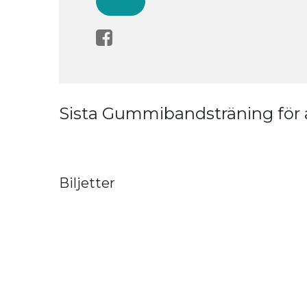
Registration for this group booking is
closed
Sista Gummibandsträning för 
Gummibandsträning för hela kroppen,
aktiviteten fokuserar på Styrka, Balans och 
Vi jobbar med gummiband hela passet, för
motstånd.
Tisdagar kl. 09.30 - 10.30 på Padelcenter, Häl