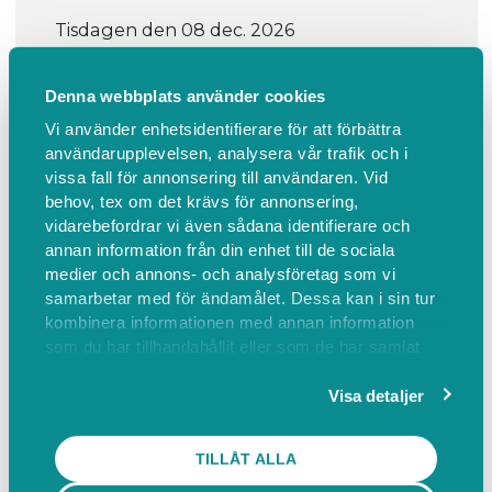
Tisdagen den 08 dec. 2026
At 18:30 - 20:30
Denna webbplats använder cookies
800 SEK
Vi använder enhetsidentifierare för att förbättra
9 st vacancies
användarupplevelsen, analysera vår trafik och i
0 st participants
vissa fall för annonsering till användaren. Vid
behov, tex om det krävs för annonsering,
vidarebefordrar vi även sådana identifierare och
annan information från din enhet till de sociala
medier och annons- och analysföretag som vi
samarbetar med för ändamålet. Dessa kan i sin tur
kombinera informationen med annan information
som du har tillhandahållit eller som de har samlat
in när du har använt deras tjänster.
Visa detaljer
Information
Find us
TILLÅT ALLA