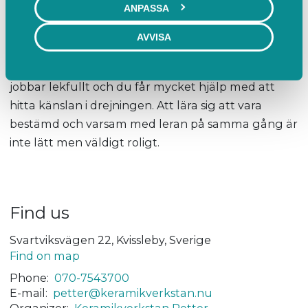
Prova på drejning
ANPASSA
Prova på drejning (120 min)
AVVISA
Under 2 timmar får du prova på att dreja. Testa att
centrera leran och göra någon skål ett kopp. Vi
jobbar lekfullt och du får mycket hjälp med att
hitta känslan i drejningen. Att lära sig att vara
bestämd och varsam med leran på samma gång är
inte lätt men väldigt roligt.
Find us
Svartviksvägen 22, Kvissleby, Sverige
Find on map
Phone:
070-7543700
E-mail:
petter@keramikverkstan.nu
Organizer:
Keramikverkstan Petter