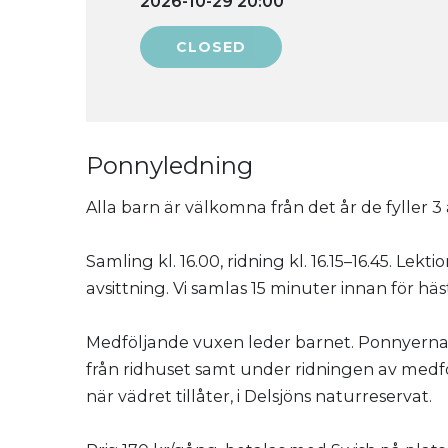
2026-10-29 20:00
Ponnyledning
Alla barn är välkomna från det år de fyller 3 
Samling kl. 16.00, ridning kl. 16.15–16.45. Lek
avsittning. Vi samlas 15 minuter innan för hä
Medföljande vuxen leder barnet. Ponnyerna ä
från ridhuset samt under ridningen av medföl
när vädret tillåter, i Delsjöns naturreservat.