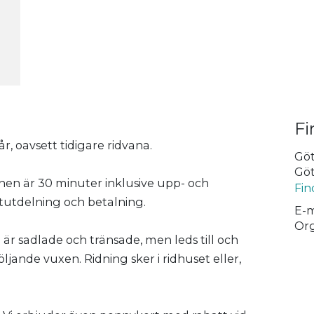
Fi
år, oavsett tidigare ridvana.
Göt
Göt
tionen är 30 minuter inklusive upp- och
Fin
stutdelning och betalning.
E-m
Org
r sadlade och tränsade, men leds till och
jande vuxen. Ridning sker i ridhuset eller,