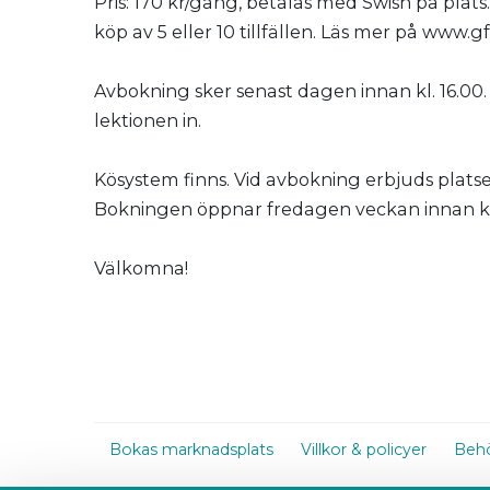
Pris: 170 kr/gång, betalas med Swish på plat
köp av 5 eller 10 tillfällen. Läs mer på www.gf
Avbokning sker senast dagen innan kl. 16.00. 
lektionen in.
Kösystem finns. Vid avbokning erbjuds platsen 
Bokningen öppnar fredagen veckan innan kl.
Välkomna!
Bokas marknadsplats
Villkor & policyer
Behö