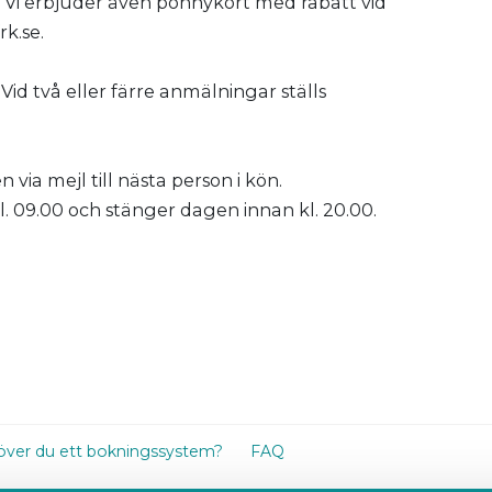
s. Vi erbjuder även ponnykort med rabatt vid
rk.se.
Vid två eller färre anmälningar ställs
via mejl till nästa person i kön.
 09.00 och stänger dagen innan kl. 20.00.
ver du ett bokningssystem?
FAQ