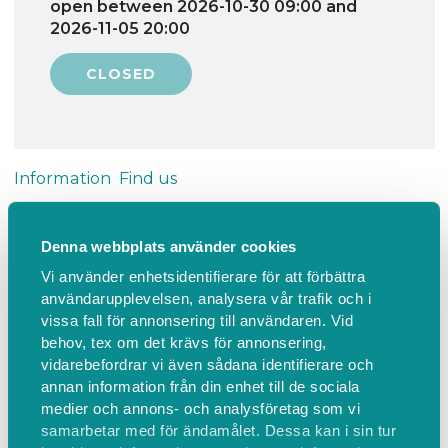
open between 2026-10-30 09:00 and
2026-11-05 20:00
Information
Find us
Ponnyledning
Denna webbplats använder cookies
Vi använder enhetsidentifierare för att förbättra
Alla barn är välkomna från det år de fyller 3 år,
användarupplevelsen, analysera vår trafik och i
oavsett tidigare ridvana.
vissa fall för annonsering till användaren. Vid
behov, tex om det krävs för annonsering,
Samling kl. 16.00, ridning kl. 16.15–16.45. Lektionen är
vidarebefordrar vi även sådana identifierare och
annan information från din enhet till de sociala
30 minuter inklusive upp- och avsittning. Vi samlas
medier och annons- och analysföretag som vi
15 minuter innan för hästutdelning och betalning.
samarbetar med för ändamålet. Dessa kan i sin tur