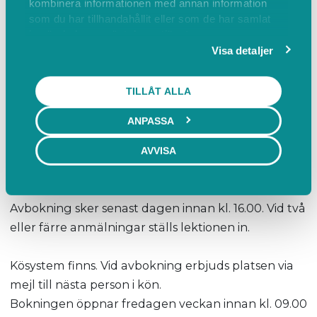
kombinera informationen med annan information
Medföljande vuxen leder barnet. Ponnyerna är
som du har tillhandahållit eller som de har samlat
in när du har använt deras tjänster.
sadlade och tränsade, men leds till och från
Visa detaljer
ridhuset samt under ridningen av medföljande
vuxen. Ridning sker i ridhuset eller, när vädret
TILLÅT ALLA
tillåter, i Delsjöns naturreservat.
ANPASSA
Pris: 170 kr/gång, betalas med Swish på plats. Vi
erbjuder även ponnykort med rabatt vid köp av 5
AVVISA
eller 10 tillfällen. Läs mer på www.gfrk.se.
Avbokning sker senast dagen innan kl. 16.00. Vid två
eller färre anmälningar ställs lektionen in.
Kösystem finns. Vid avbokning erbjuds platsen via
mejl till nästa person i kön.
Bokningen öppnar fredagen veckan innan kl. 09.00