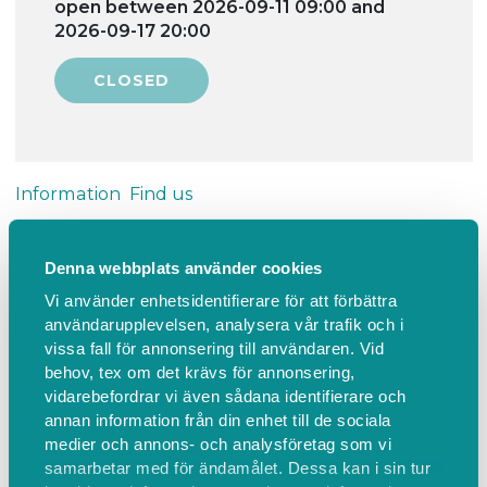
open between 2026-09-11 09:00 and
2026-09-17 20:00
Information
Find us
Ponnyledning
Denna webbplats använder cookies
Vi använder enhetsidentifierare för att förbättra
Alla barn är välkomna från det år de fyller 3 år,
användarupplevelsen, analysera vår trafik och i
oavsett tidigare ridvana.
vissa fall för annonsering till användaren. Vid
behov, tex om det krävs för annonsering,
Samling kl. 16.00, ridning kl. 16.15–16.45. Lektionen är
vidarebefordrar vi även sådana identifierare och
annan information från din enhet till de sociala
30 minuter inklusive upp- och avsittning. Vi samlas
medier och annons- och analysföretag som vi
15 minuter innan för hästutdelning och betalning.
samarbetar med för ändamålet. Dessa kan i sin tur