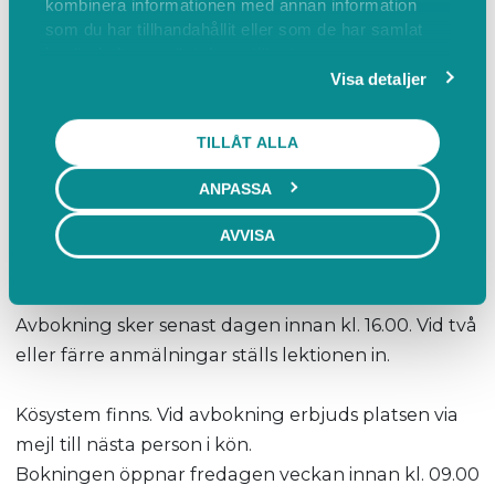
kombinera informationen med annan information
Medföljande vuxen leder barnet. Ponnyerna är
som du har tillhandahållit eller som de har samlat
in när du har använt deras tjänster.
sadlade och tränsade, men leds till och från
Visa detaljer
ridhuset samt under ridningen av medföljande
vuxen. Ridning sker i ridhuset eller, när vädret
TILLÅT ALLA
tillåter, i Delsjöns naturreservat.
ANPASSA
Pris: 170 kr/gång, betalas med Swish på plats. Vi
erbjuder även ponnykort med rabatt vid köp av 5
AVVISA
eller 10 tillfällen. Läs mer på www.gfrk.se.
Avbokning sker senast dagen innan kl. 16.00. Vid två
eller färre anmälningar ställs lektionen in.
Kösystem finns. Vid avbokning erbjuds platsen via
mejl till nästa person i kön.
Bokningen öppnar fredagen veckan innan kl. 09.00