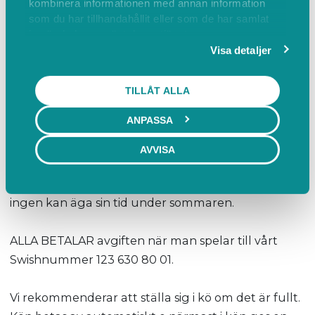
kombinera informationen med annan information
spelar över två banor. Allt beror på hur
som du har tillhandahållit eller som de har samlat
bokningarna ser ut.
in när du har använt deras tjänster.
Visa detaljer
Varje torsdag kl. 8:00 kan du boka in dig för
kommande vecka.
TILLÅT ALLA
ANPASSA
Du kan boka/avboka dig senast kl. 20:00 dagen
innan. Vid akut förhinder meddela oss via SMS.
AVVISA
2 timmar padel kostar 95 kr/gång för samtliga,
ingen kan äga sin tid under sommaren.
ALLA BETALAR avgiften när man spelar till vårt
Swishnummer 123 630 80 01.
Vi rekommenderar att ställa sig i kö om det är fullt.