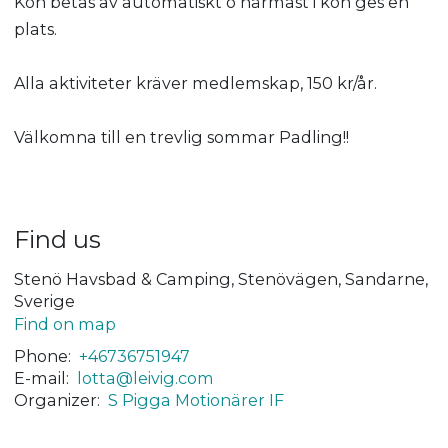
Kön betas av automatiskt o närmast i kön ges en
plats.
Alla aktiviteter kräver medlemskap, 150 kr/år.
Välkomna till en trevlig sommar Padling!!
Find us
Stenö Havsbad & Camping, Stenövägen, Sandarne,
Sverige
Find on map
Phone:
+46736751947
E-mail:
lotta@leivig.com
Organizer:
S Pigga Motionärer IF