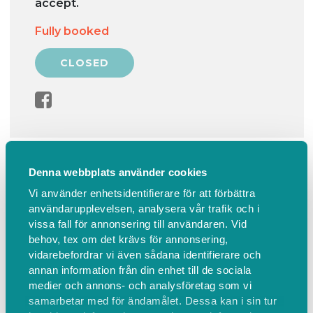
accept.
Fully booked
Information
Find us
Denna webbplats använder cookies
Vi använder enhetsidentifierare för att förbättra
Padel ute
användarupplevelsen, analysera vår trafik och i
vissa fall för annonsering till användaren. Vid
Välkomna till sommarpadeln, alla padlare
behov, tex om det krävs för annonsering,
välkomna oberoende på grupp man spelar i.
vidarebefordrar vi även sådana identifierare och
annan information från din enhet till de sociala
medier och annons- och analysföretag som vi
Spelschema upprättas för varje grupp och vi
samarbetar med för ändamålet. Dessa kan i sin tur
kommer vara 4-5 spelare per bana, alt 8-10 om vi