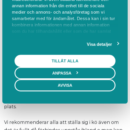
annan information från din enhet till de sociala
INSTÄLLT ...Padel New Stars
medier och annons- och analysföretag som vi
samarbetar med för ändamålet. Dessa kan i sin tur
New Stars i Padel
kombinera informationen med annan information
Padelrackert finns att låna.
som du har tillhandahållit eller som de har samlat
in när du har använt deras tjänster.
Aktiviteten kostar 95 kr för två timmar. Lotta
Visa detaljer
levererar padelschema för spel med Americano där
ni byter partners efter varje match. Ni spelar till 24
TILLÅT ALLA
bollar.
ANPASSA
Fika serveras efter spel i loungen
AVVISA
ALLA BETALAR avgiften när man spelar till vårt
Swishnummer 123 630 80 01. Swishkod finns på
plats.
Vi rekommenderar alla att ställa sig i kö även om
det är fullt då förhinder uppstår ibland o man kan