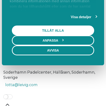
kombinera informationen med annan information
som du har tillhandahållit eller som de har samlat
in när du har använt deras tjänster.
Visa detaljer
TILLÅT ALLA
ANPASSA
AVVISA
Söderhamn Padelcenter, Hällåsen, Söderhamn,
Sverige
lotta@leivig.com