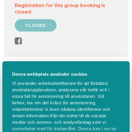
Registration for this group booking is
closed
Information
Find us
Denna webbplats använder cookies
Padel All Stars ... fredag mellan kl
Vi använder enhetsidentifierare för att förbättra
användarupplevelsen, analysera vår trafik och i
10-12 på Padelcenter.
vissa fall för annonsering till användaren. Vid
behov, tex om det krävs för annonsering,
Padelspel sker med ett jämnt och inspirerande spel.
vidarebefordrar vi även sådana identifierare och
annan information från din enhet till de sociala
Spelschema upprättas för varje grupp och vi
medier och annons- och analysföretag som vi
samarbetar med för ändamålet. Dessa kan i sin tur
kommer vara 4-5 spelare per bana, alt 8-10 om vi