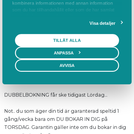
kombinera informationen med annan information
spelar över två banor. Allt beror på hur
som du har tillhandahållit eller som de har samlat
bokningarna ser ut.
in när du har använt deras tjänster.
Visa detaljer
Varje torsdag kl. 8:00 tidigast bokar ÄGARE in sig för
aktiviteter kommande vecka.
TILLÅT ALLA
ANPASSA
Du kan boka/avboka dig senast kl. 20:00 dagen
innan. Vid akut förhinder meddela oss via SMS.
AVVISA
På Fredag kan "ICKE ÄGARE" boka in sig tidigast.
DUBBELBOKNING får ske tidigast Lördag...
Not.. du som äger din tid är garanterad speltid 1
gång/vecka bara om DU BOKAR IN DIG på
TORSDAG. Garantin gäller inte om du bokar in dig