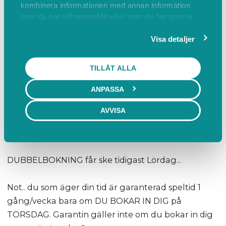
kombinera informationen med annan information
spelar över två banor. Allt beror på hur
som du har tillhandahållit eller som de har samlat
bokningarna ser ut.
in när du har använt deras tjänster.
Visa detaljer
Varje torsdag kl. 8:00 tidigast bokar ÄGARE in sig för
aktiviteter kommande vecka.
TILLÅT ALLA
ANPASSA
Du kan boka/avboka dig senast kl. 20:00 dagen
innan. Vid akut förhinder meddela oss via SMS.
AVVISA
På Fredag kan "ICKE ÄGARE" boka in sig tidigast.
DUBBELBOKNING får ske tidigast Lördag...
Not.. du som äger din tid är garanterad speltid 1
gång/vecka bara om DU BOKAR IN DIG på
TORSDAG. Garantin gäller inte om du bokar in dig