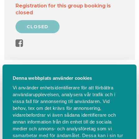
Registration for this group booking is
closed
Information
Find us
Denna webbplats använder cookies
Padel All Stars ... fredag mellan kl
Vi använder enhetsidentifierare för att förbättra
användarupplevelsen, analysera vår trafik och i
10-12 på Padelcenter.
vissa fall för annonsering till användaren. Vid
behov, tex om det krävs för annonsering,
Padelspel sker med ett jämnt och inspirerande spel.
vidarebefordrar vi även sådana identifierare och
annan information från din enhet till de sociala
Spelschema upprättas för varje grupp och vi
medier och annons- och analysföretag som vi
samarbetar med för ändamålet. Dessa kan i sin tur
kommer vara 4-5 spelare per bana, alt 8-10 om vi