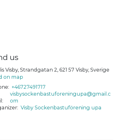
nd us
lis Visby, Strandgatan 2, 621 57 Visby, Sverige
d on map
ne:
+46727491717
visbysockenbastuforeningupa@gmail.c
l:
om
anizer:
Visby Sockenbastuförening upa