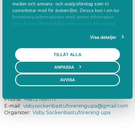
medier och annons- och analysföretag som vi
- Bastun är dimensionerad för 9 personer men det
samarbetar med för ändamålet. Dessa kan i sin tur
kan vara fler personer i omklädningsrummen.
kombinera informationen med annan information
- Ingen alkoholförtäring inom bastulokalerna.
som du har tillhandahållit eller som de har samlat
in när du har använt deras tjänster.
- Tänk på att du är en del av någon annans
Visa detaljer
upplevelse.
TILLÅT ALLA
ANPASSA
Find us
AVVISA
Kallis Visby, Strandgatan 2, Visby, Sverige
Find on map
Phone:
+46727491717
E-mail:
visbysockenbastuforeningupa@gmail.com
Organizer:
Visby Sockenbastuförening upa