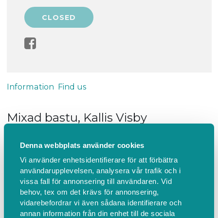
Information
Find us
Mixad bastu, Kallis Visby
VÄLKOMMEN!
Denna webbplats använder cookies
OBS - det går ej att avboka
Vi använder enhetsidentifierare för att förbättra
Vi har följande enkla regler för att utnyttja bastun:
användarupplevelsen, analysera vår trafik och i
- Du ska vara fullt frisk. Vid minsta symtom på
vissa fall för annonsering till användaren. Vid
sjukdom avstå från besök.
behov, tex om det krävs för annonsering,
- Visa hänsyn genom att hålla avstånd i bastu och
vidarebefordrar vi även sådana identifierare och
annan information från din enhet till de sociala
omklädningsrum.