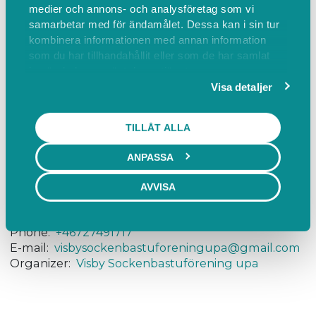
medier och annons- och analysföretag som vi
- Bastun är dimensionerad för 9 personer men det
samarbetar med för ändamålet. Dessa kan i sin tur
kan vara fler personer i omklädningsrummen.
kombinera informationen med annan information
- Ingen alkoholförtäring inom bastulokalerna.
som du har tillhandahållit eller som de har samlat
in när du har använt deras tjänster.
- Tänk på att du är en del av någon annans
Visa detaljer
upplevelse.
TILLÅT ALLA
ANPASSA
Find us
AVVISA
Kallis Visby, Strandgatan 2, Visby, Sverige
Find on map
Phone:
+46727491717
E-mail:
visbysockenbastuforeningupa@gmail.com
Organizer:
Visby Sockenbastuförening upa