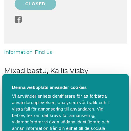
Information
Find us
Mixad bastu, Kallis Visby
VÄLKOMMEN!
Denna webbplats använder cookies
OBS - det går ej att avboka
Vi använder enhetsidentifierare för att förbättra
Vi har följande enkla regler för att utnyttja bastun:
användarupplevelsen, analysera vår trafik och i
- Du ska vara fullt frisk. Vid minsta symtom på
vissa fall för annonsering till användaren. Vid
sjukdom avstå från besök.
behov, tex om det krävs för annonsering,
- Visa hänsyn genom att hålla avstånd i bastu och
vidarebefordrar vi även sådana identifierare och
annan information från din enhet till de sociala
omklädningsrum.