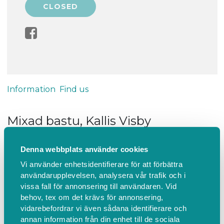
Information
Find us
Mixad bastu, Kallis Visby
VÄLKOMMEN!
Denna webbplats använder cookies
OBS - det går ej att avboka
Vi använder enhetsidentifierare för att förbättra
Vi har följande enkla regler för att utnyttja bastun:
användarupplevelsen, analysera vår trafik och i
- Du ska vara fullt frisk. Vid minsta symtom på
vissa fall för annonsering till användaren. Vid
sjukdom avstå från besök.
behov, tex om det krävs för annonsering,
- Visa hänsyn genom att hålla avstånd i bastu och
vidarebefordrar vi även sådana identifierare och
annan information från din enhet till de sociala
omklädningsrum.