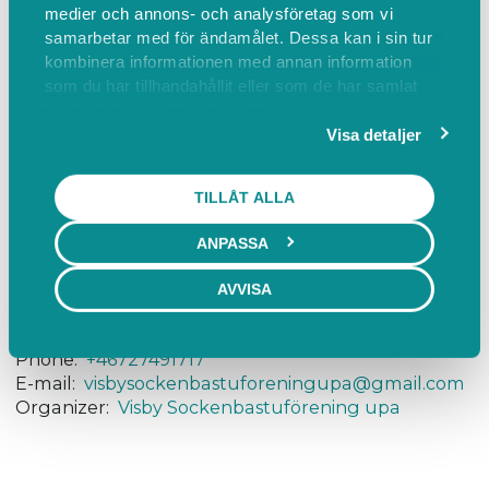
medier och annons- och analysföretag som vi
- Bastun är dimensionerad för 9 personer men det
samarbetar med för ändamålet. Dessa kan i sin tur
kan vara fler personer i omklädningsrummen.
kombinera informationen med annan information
- Ingen alkoholförtäring inom bastulokalerna.
som du har tillhandahållit eller som de har samlat
in när du har använt deras tjänster.
- Tänk på att du är en del av någon annans
Visa detaljer
upplevelse.
TILLÅT ALLA
ANPASSA
Find us
AVVISA
Kallis Visby, Strandgatan 2, Visby, Sverige
Find on map
Phone:
+46727491717
E-mail:
visbysockenbastuforeningupa@gmail.com
Organizer:
Visby Sockenbastuförening upa