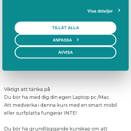
som ingår i Microsoft 365. Det fungerar även om du
in när du har använt deras tjänster.
har egna licenser av Microsoft 365.
Visa detaljer
Följande kommer att beröras i kursen;
TILLÅT ALLA
- Kort repetition av från kursen “Microsoft 365 del 1”
ANPASSA
- Grundläggande genomgång av Word och Excel
AVVISA
med
övningar på egna datorer
Viktigt att tänka på
Du bör ha med dig din egen Laptop pc /Mac.
Att medverka i denna kurs med en smart mobil
eller surfplatta fungerar INTE!
Du bör ha grundläggande kunskap om att