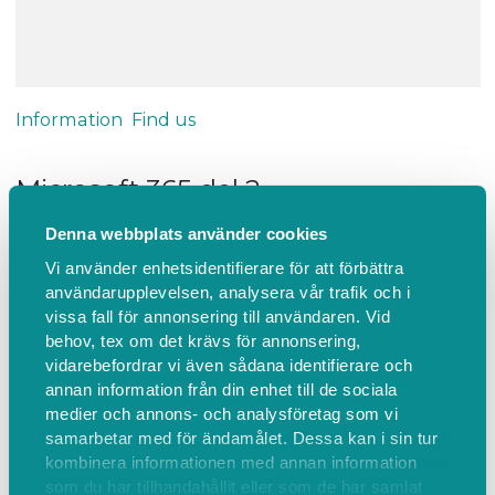
Information
Find us
Microsoft 365 del 2
Handledare: Anders Johansson (0705111254)
Denna webbplats använder cookies
Vi använder enhetsidentifierare för att förbättra
användarupplevelsen, analysera vår trafik och i
Kursbeskrivning
vissa fall för annonsering till användaren. Vid
Denna kurs är en fortsättning på “Microsoft 365 del
behov, tex om det krävs för annonsering,
1” men vänder sig även till dig som har
vidarebefordrar vi även sådana identifierare och
motsvarande kunskaper.
annan information från din enhet till de sociala
Kursen ger dig en grundläggande genomgång av
medier och annons- och analysföretag som vi
samarbetar med för ändamålet. Dessa kan i sin tur
Microsoft 365 så, att du kan hantera föreningens
kombinera informationen med annan information
förmånliga erbjudande av molnbaserade program
som du har tillhandahållit eller som de har samlat