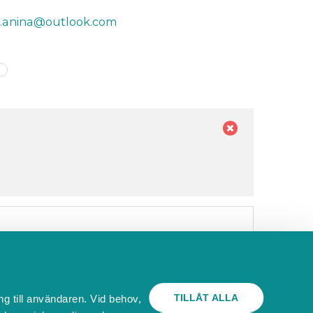
.anina@outlook.com
TILLÅT ALLA
ng till användaren. Vid behov,