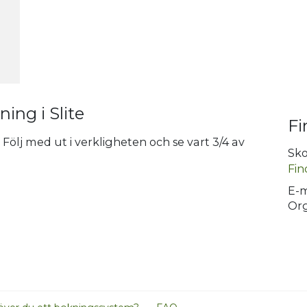
ing i Slite
Fi
 Följ med ut i verkligheten och se vart 3/4 av
Sko
Fin
E-m
Org