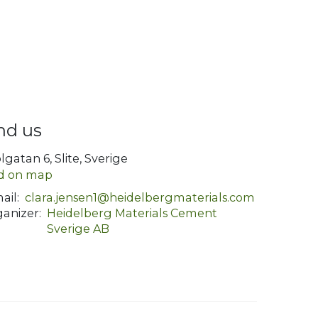
nd us
lgatan 6, Slite, Sverige
d on map
ail:
clara.jensen1@heidelbergmaterials.com
anizer:
Heidelberg Materials Cement
Sverige AB