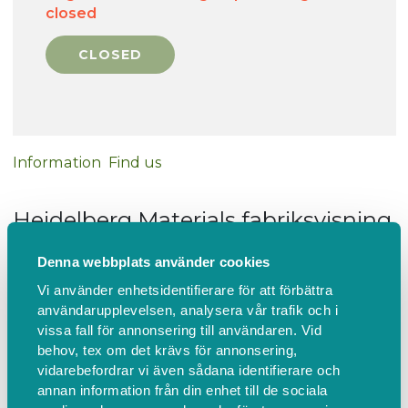
closed
Information
Find us
Heidelberg Materials fabriksvisning
i Slite
Denna webbplats använder cookies
Välkommen på fabriksvisning hos oss på Heidelberg
Vi använder enhetsidentifierare för att förbättra
användarupplevelsen, analysera vår trafik och i
Materials i Slite!
vissa fall för annonsering till användaren. Vid
Här arbetar 230 personer och produceras 75 % av
behov, tex om det krävs för annonsering,
den cement som används i Sverige.
vidarebefordrar vi även sådana identifierare och
annan information från din enhet till de sociala