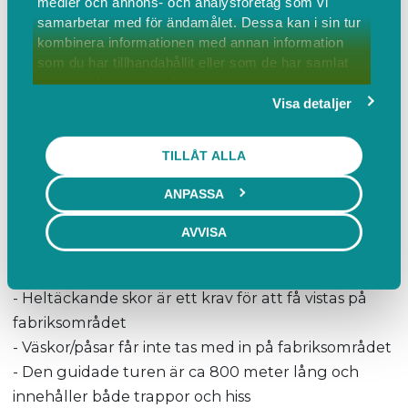
Visningen inleds med en presentation av
medier och annons- och analysföretag som vi
samarbetar med för ändamålet. Dessa kan i sin tur
verksamheten där både historia, nutid och framtid
kombinera informationen med annan information
berörs. Efter det går vi ut på fabriksområdet där vi
som du har tillhandahållit eller som de har samlat
känner värmen från den 80 meter långa ugnen
in när du har använt deras tjänster.
samt besöker högsta våningen i vårt 100 meter
Visa detaljer
höga cyklontorn.
TILLÅT ALLA
Viktigt att veta:
ANPASSA
- Visningen är kostnadsfri
- Åldersgräns: 5 år, barn under 10 år måste hålla en
AVVISA
vuxen i handen
- Visningen sker endast på svenska
- Heltäckande skor är ett krav för att få vistas på
fabriksområdet
- Väskor/påsar får inte tas med in på fabriksområdet
- Den guidade turen är ca 800 meter lång och
innehåller både trappor och hiss