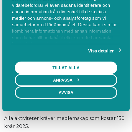
vidarebefordrar vi även sådana identifierare och
Gummibandsträning för hela kroppen,
annan information från din enhet till de sociala
aktiviteten fokuserar på Styrka, Balans och
medier och annons- och analysföretag som vi
Smidighet.
samarbetar med för ändamålet. Dessa kan i sin tur
Vi jobbar med gummiband hela passet, föreningen
kombinera informationen med annan information
som du har tillhandahållit eller som de har samlat
håller med gummiband med olika motstånd.
in när du har använt deras tjänster.
Visa detaljer
Tisdagar kl. 09.30 - 10.30 på Padelcenter, Hällåsen.
TILLÅT ALLA
Avgift 30 kr per gång. Betalning sker med Swish via
QR kod
ANPASSA
AVVISA
Bokning
Från torsdag veckan innan från kl. 08.00.
Alla aktiviteter kräver medlemskap som kostar 150
kr/år 2025.