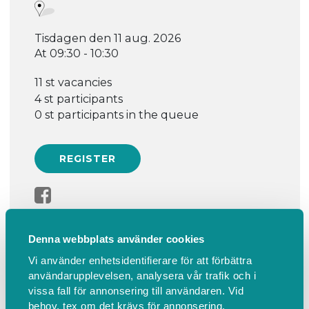
Tisdagen den 11 aug. 2026
At 09:30 - 10:30
11 st vacancies
4 st participants
0 st participants in the queue
Denna webbplats använder cookies
Information
Find us
Vi använder enhetsidentifierare för att förbättra
användarupplevelsen, analysera vår trafik och i
vissa fall för annonsering till användaren. Vid
Gummibandsträning för alla!
behov, tex om det krävs för annonsering,