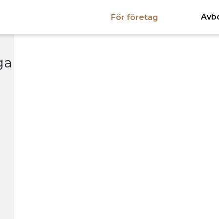
Avb
För företag
ga