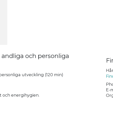
n andliga och personliga
Fi
Hår
personliga utveckling (120 min)
Fin
Pho
E-m
t och energihygien.
Org