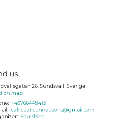
nd us
dvallsgatan 26, Sundsvall, Sverige
d on map
ne:
+46766448413
ail:
callicoat.connections@gmail.com
anizer:
Soulshine