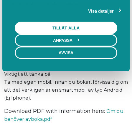
Följande kommer att beröras i kursen;
in när du har använt deras tjänster.
Söka bilder
Visa detaljer
Spara bilder i molnet, Google Photo
Redigera bilder
TILLÅT ALLA
Appar för bildredigering
ANPASSA
Bildspel
Skärmbilder
AVVISA
Dela bilder med andra
Viktigt att tänka på
Ta med egen mobil. Innan du bokar, förvissa dig om
att det verkligen är en smartmobil av typ Android
(Ej Iphone).
Download PDF with information here:
Om du
behöver avboka.pdf