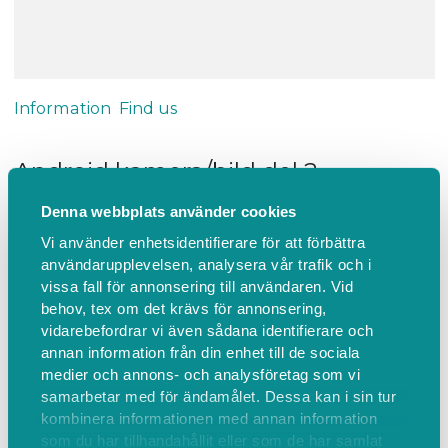
Information
Find us
Android kamera/bild del 2
Android kamera/bild del 2
Denna webbplats använder cookies
Handledare: Kjell Sandberg (0707784612)
Vi använder enhetsidentifierare för att förbättra
användarupplevelsen, analysera vår trafik och i
vissa fall för annonsering till användaren. Vid
Kursbeskrivning
behov, tex om det krävs för annonsering,
Denna påbyggnadskurs vänder sig till dig som vill
vidarebefordrar vi även sådana identifierare och
utveckla och lära dig ännu mer om hur man kan
annan information från din enhet till de sociala
hantera kamera-funktioner och bilder i din Android
medier och annons- och analysföretag som vi
samarbetar med för ändamålet. Dessa kan i sin tur
mobil.
kombinera informationen med annan information
som du har tillhandahållit eller som de har samlat