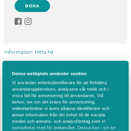
Information
Hitta hit
Vänerport Stadshotell - Måla en fin
Denna webbplats använder cookies
jultavla & njut av en drömfika!
Vi använder enhetsidentifierare för att förbättra
användarupplevelsen, analysera vår trafik och i
Måla steg för steg tillsammans med en konstnär.
vissa fall för annonsering till användaren. Vid
Ingen målarkunskap krävs.
behov, tex om det krävs för annonsering,
vidarebefordrar vi även sådana identifierare och
annan information från din enhet till de sociala
Varmt välkomna till en oförglömlig dag med
medier och annons- och analysföretag som vi
måleri och en fantastisk fika!
samarbetar med för ändamålet. Dessa kan i sin tur