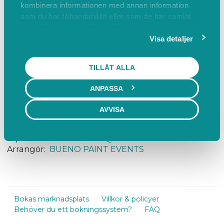
kombinera informationen med annan information
MER INFO SNART!
som du har tillhandahållit eller som de har samlat
in när du har använt deras tjänster.
Visa detaljer
Mer information:
www.buenopaintevents.se
TILLÅT ALLA
Hitta hit
ANPASSA
Vänerport Stadshotell, Nygatan, Mariestad, Sverige
AVVISA
Visa på karta
Telefon:
+46765719035
E-post:
artisterikabueno@hotmail.com
Arrangör:
BUENO PAINT EVENTS
Bokas marknadsplats
Villkor & policyer
Behöver du ett bokningssystem?
FAQ