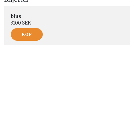
blus
3100 SEK
KÖP
Hitta hit
Erstagatan 24, Stockholm, Sverige
Visa på karta
Telefon:
+46767711466
E-post:
joanna.sjoberg@jojis-collective.com
Arrangör:
Ateljé Ersta
Bokas marknadsplats
Villkor & policyer