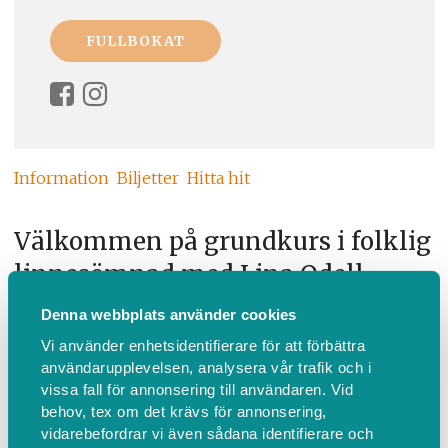
Information
Biljetter
Hitta hit
Välkommen på grundkurs i folklig
linnesömnad med Lina Odell
Denna webbplats använder cookies
Lina Odell bjuder in till höstens grundkurs i folklig
linnesömnad – en kurs där hantverket, historien och
Vi använder enhetsidentifierare för att förbättra
användarupplevelsen, analysera vår trafik och i
modet att tolka fritt får mötas.
vissa fall för annonsering till användaren. Vid
behov, tex om det krävs för annonsering,
Under kursen får deltagarna arbeta för hand med
vidarebefordrar vi även sådana identifierare och