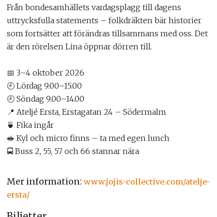
Från bondesamhällets vardagsplagg till dagens
uttrycksfulla statements – folkdräkten bär historier
som fortsätter att förändras tillsammans med oss. Det
är den rörelsen Lina öppnar dörren till.
📅 3–4 oktober 2026
🕘 Lördag 9.00–15.00
🕘 Söndag 9.00–14.00
📍 Ateljé Ersta, Erstagatan 24 – Södermalm
🍵 Fika ingår
🥪 Kyl och micro finns – ta med egen lunch
🚍 Buss 2, 55, 57 och 66 stannar nära
Mer information:
www.jojis-collective.com/atelje-
ersta/
Biljetter