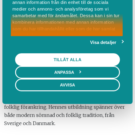
provlappar och detaljsömnad inom folklig
annan information från din enhet till de sociala
medier och annons- och analysföretag som vi
linnesömnad, med fokus på tekniker som hör
samarbetar med för ändamålet. Dessa kan i sin tur
särk/skjorta och hängselsärk till. Lina visar och
kombinera informationen med annan information
berättar om konstruktion och det kulturarv som varje
som du har tillhandahållit eller som de har samlat
söm bär på.
in när du har använt deras tjänster.
I mån av tid finns möjlighet att få hjälp med att starta
Visa detaljer
ett eget projekt.
TILLÅT ALLA
Lina Odell är slöjdare, textilkonstnär, sömmerska och
ANPASSA
Sveriges första gesäll i Dräktsömnadsyrket. Hon
undervisar till vardags på Blekinge folkhögskola och
AVVISA
driver samtidigt företaget KRUSA, där hon föreläser,
håller kurser och inspirerar till textilt skapande med
folklig förankring. Hennes utbildning spänner över
både modern sömnad och folklig tradition, från
Sverige och Danmark.