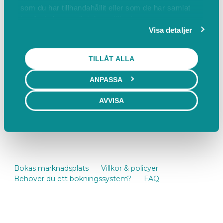
som du har tillhandahållit eller som de har samlat
Mer information:
www.svenskakyrkan.se/vaxjo
in när du har använt deras tjänster.
Visa detaljer
Hitta hit
TILLÅT ALLA
Skogslyckans Kyrka, Ekebovägen, Växjö, Sverige
Visa på karta
ANPASSA
Telefon:
+46470704800
AVVISA
E-post:
carina.nordmark@svenskakyrkan.se
Arrangör:
Svenskakyrkan i Växjö
Bokas marknadsplats
Villkor & policyer
Behöver du ett bokningssystem?
FAQ