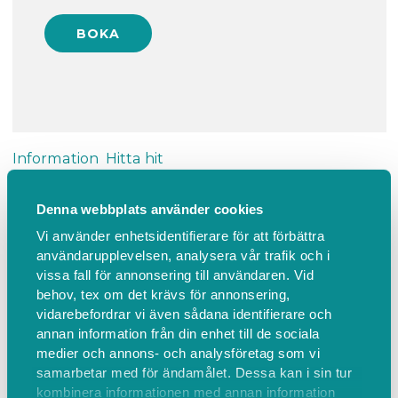
Information
Hitta hit
Denna webbplats använder cookies
Sommaröppet för små och stora
Vi använder enhetsidentifierare för att förbättra
Obs! Anmäl antal som kommer från din familj.
användarupplevelsen, analysera vår trafik och i
Sommaröppet för små och stora vuxna med barn
vissa fall för annonsering till användaren. Vid
behov, tex om det krävs för annonsering,
0-6 år.
vidarebefordrar vi även sådana identifierare och
Sångsamling med andakt, lek, gemenskap och fika.
annan information från din enhet till de sociala
Vi serverar kaffe, te, saft och vatten.Ta med eget
medier och annons- och analysföretag som vi
tilltugg.
samarbetar med för ändamålet. Dessa kan i sin tur
kombinera informationen med annan information