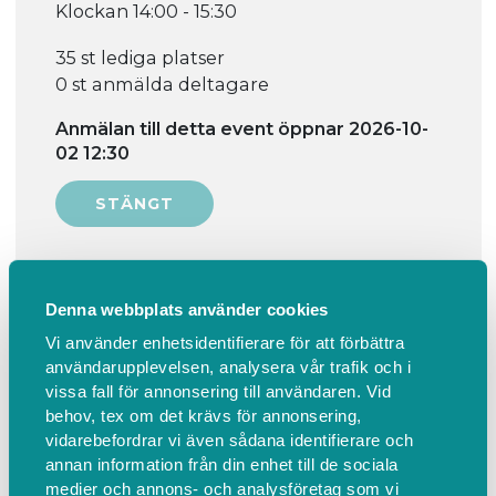
Klockan 14:00 - 15:30
35 st lediga platser
0 st anmälda deltagare
Anmälan till detta event öppnar 2026-10-
02 12:30
Denna webbplats använder cookies
Information
Hitta hit
Vi använder enhetsidentifierare för att förbättra
användarupplevelsen, analysera vår trafik och i
Små och stora med musiklek, barn
vissa fall för annonsering till användaren. Vid
behov, tex om det krävs för annonsering,
0-5 år med vuxen, i Skogslyckans
vidarebefordrar vi även sådana identifierare och
församlingshem
annan information från din enhet till de sociala
medier och annons- och analysföretag som vi