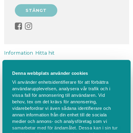
Information
Hitta hit
Små och stora
Denna webbplats använder cookies
Vi använder enhetsidentifierare för att förbättra
Små och stora är gruppen för barn 0-6 år med
användarupplevelsen, analysera vår trafik och i
vuxen. Vi börjar med gemensam frukost och sen
vissa fall för annonsering till användaren. Vid
blir det sångsamling, andakt och fri lek. Kostnad 30
behov, tex om det krävs för annonsering,
kr, betalas via swish.
vidarebefordrar vi även sådana identifierare och
annan information från din enhet till de sociala
medier och annons- och analysföretag som vi
Mer information:
www.svenskakyrkan.se/vaxjo
samarbetar med för ändamålet. Dessa kan i sin tur