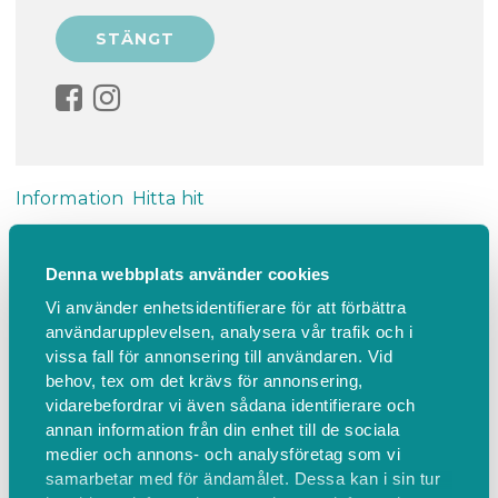
Information
Hitta hit
Små och stora
Denna webbplats använder cookies
Vi använder enhetsidentifierare för att förbättra
Små och stora är gruppen för barn 0-6 år med
användarupplevelsen, analysera vår trafik och i
vuxen. Vi börjar med gemensam frukost och sen
vissa fall för annonsering till användaren. Vid
blir det sångsamling, andakt och fri lek. Kostnad 30
behov, tex om det krävs för annonsering,
kr, betalas via swish.
vidarebefordrar vi även sådana identifierare och
annan information från din enhet till de sociala
medier och annons- och analysföretag som vi
Mer information:
www.svenskakyrkan.se/vaxjo
samarbetar med för ändamålet. Dessa kan i sin tur